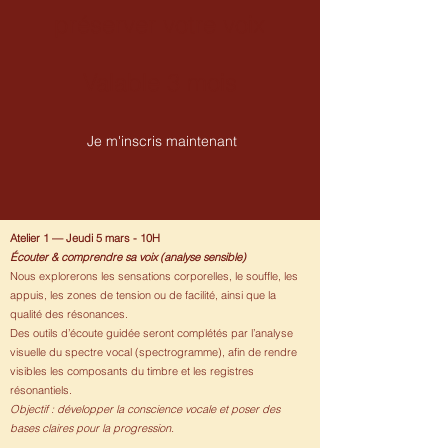
préserver votre voix
Valable 3 mois
Je m'inscris maintenant
Atelier 1 — Jeudi 5 mars - 10H
Écouter & comprendre sa voix (analyse sensible)
Nous explorerons les sensations corporelles, le souffle, les
appuis, les zones de tension ou de facilité, ainsi que la
qualité des résonances.
Des outils d’écoute guidée seront complétés par l’analyse
visuelle du spectre vocal (spectrogramme), afin de rendre
visibles les composants du timbre et les registres
résonantiels.
Objectif : développer la conscience vocale et poser des
bases claires pour la progression.