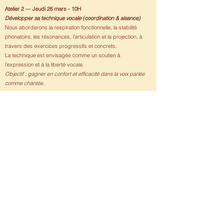
Atelier 2 — Jeudi 26 mars - 10H
Développer sa technique vocale (coordination & aisance)
Nous aborderons la respiration fonctionnelle, la stabilité
phonatoire, les résonances, l’articulation et la projection, à
travers des exercices progressifs et concrets.
La technique est envisagée comme un soutien à
l’expression et à la liberté vocale.
Objectif : gagner en confort et efficacité dans la voix parlée
comme chantée.
Atelier 3 — Jeudi 16 avril - 10H
Soin, prévention & autonomie vocale
Nous verrons comment prévenir la fatigue, relâcher les
tensions inutiles, optimiser la récupération et mettre en place
des routines simples d’échauffement et d’entretien.
Ce temps permet également d’intégrer les acquis des
ateliers précédents et de repartir avec des repères adaptés
à sa pratique personnelle.
Objectif : préserver sa voix dans le temps et développer son
autonomie.