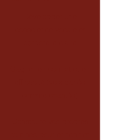
Développer une
conscience vocale et
corporelle claire
Gagner en confort et en
efficacité (voix parlée
comme chantée)
Construire vos propres
routines pour enrichir et