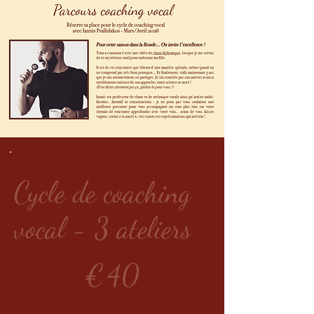
Populaire
Cycle de coaching
vocal - 3 ateliers
40 €
€
40
Tous les mois