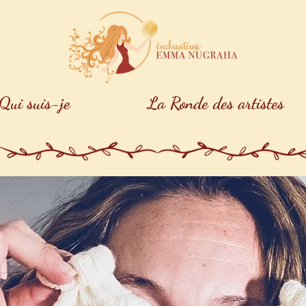
Qui suis-je
La Ronde des artistes