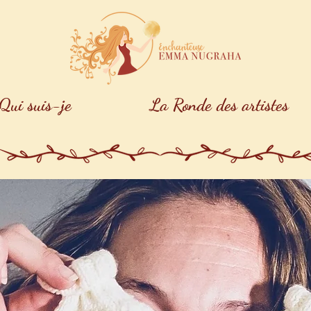
Qui suis-je
La Ronde des artistes